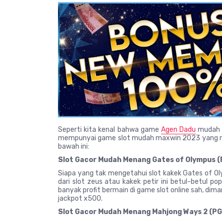
Seperti kita kenal bahwa game
Agen Dadu
mudah m
mempunyai game slot mudah maxwin 2023 yang mem
bawah ini:
Slot Gacor Mudah Menang Gates of Olympus (
Siapa yang tak mengetahui slot kakek Gates of O
dari slot zeus atau kakek petir ini betul-betul 
banyak profit bermain di game slot online sah, di
jackpot x500.
Slot Gacor Mudah Menang Mahjong Ways 2 (PG