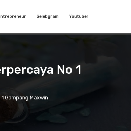
Entrepreneur
Selebgram
Youtuber
erpercaya No 1
No 1 Gampang Maxwin