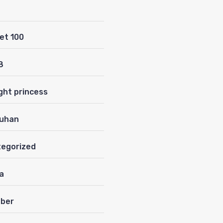
bet 100
8
ight princess
uhan
egorized
a
uber