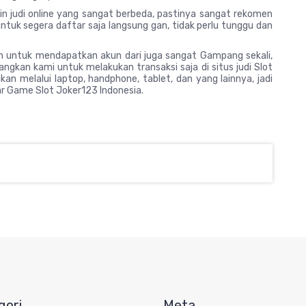
n judi online yang sangat berbeda, pastinya sangat rekomen
ntuk segera daftar saja langsung gan, tidak perlu tunggu dan
an untuk mendapatkan akun dari juga sangat Gampang sekali,
kan kami untuk melakukan transaksi saja di situs judi Slot
kan melalui laptop, handphone, tablet, dan yang lainnya, jadi
ar Game Slot Joker123 Indonesia.
gori
Meta