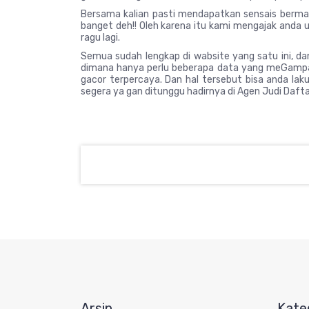
Bersama kalian pasti mendapatkan sensais bermai
banget deh!! Oleh karena itu kami mengajak anda u
ragu lagi.
Semua sudah lengkap di wabsite yang satu ini, d
dimana hanya perlu beberapa data yang meGampang
gacor terpercaya. Dan hal tersebut bisa anda laku
segera ya gan ditunggu hadirnya di Agen Judi Daft
Arsip
Kate