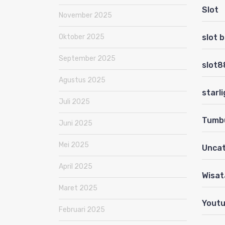
Slot
November 2025
Oktober 2025
slot 
September 2025
slot8
Agustus 2025
starl
Juli 2025
Tumb
Juni 2025
Mei 2025
Uncat
April 2025
Wisat
Maret 2025
Yout
Februari 2025