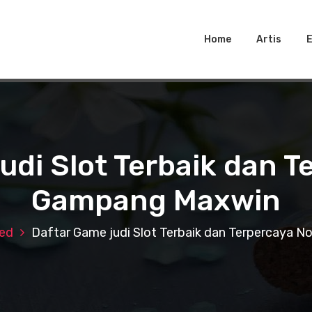
Home
Artis
udi Slot Terbaik dan T
Gampang Maxwin
zed
Daftar Game judi Slot Terbaik dan Terpercaya 