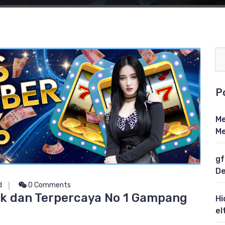
P
Me
Me
gf
De
d
0 Comments
aik dan Terpercaya No 1 Gampang
Hi
el