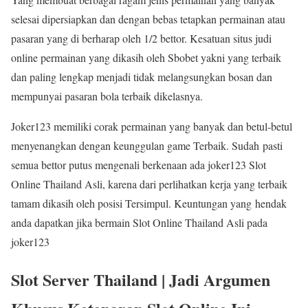
selesai dipersiapkan dan dengan bebas tetapkan permainan atau
pasaran yang di berharap oleh 1/2 bettor. Kesatuan situs judi
online permainan yang dikasih oleh Sbobet yakni yang terbaik
dan paling lengkap menjadi tidak melangsungkan bosan dan
mempunyai pasaran bola terbaik dikelasnya.
Joker123 memiliki corak permainan yang banyak dan betul-betul
menyenangkan dengan keunggulan game Terbaik. Sudah pasti
semua bettor putus mengenali berkenaan ada joker123 Slot
Online Thailand Asli, karena dari perlihatkan kerja yang terbaik
tamam dikasih oleh posisi Tersimpul. Keuntungan yang hendak
anda dapatkan jika bermain Slot Online Thailand Asli pada
joker123
Slot Server Thailand | Jadi Argumen