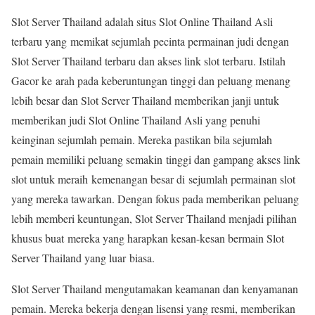
Slot Server Thailand adalah situs Slot Online Thailand Asli
terbaru yang memikat sejumlah pecinta permainan judi dengan
Slot Server Thailand terbaru dan akses link slot terbaru. Istilah
Gacor ke arah pada keberuntungan tinggi dan peluang menang
lebih besar dan Slot Server Thailand memberikan janji untuk
memberikan judi Slot Online Thailand Asli yang penuhi
keinginan sejumlah pemain. Mereka pastikan bila sejumlah
pemain memiliki peluang semakin tinggi dan gampang akses link
slot untuk meraih kemenangan besar di sejumlah permainan slot
yang mereka tawarkan. Dengan fokus pada memberikan peluang
lebih memberi keuntungan, Slot Server Thailand menjadi pilihan
khusus buat mereka yang harapkan kesan-kesan bermain Slot
Server Thailand yang luar biasa.
Slot Server Thailand mengutamakan keamanan dan kenyamanan
pemain. Mereka bekerja dengan lisensi yang resmi, memberikan