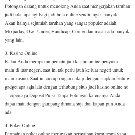
Potongan datang untuk menolong Anda saat mengerjakan taruhan
judi bola, apalagi bagi judi bola online sendiri agak banyak.
Akan halnya sejumlah taruhan yang sangat populer adalah,
Mixparlay, Over Under, Handicap, Corner dan masih ada banyak
yang lain.
3. Kasino Online
Kalau Anda merupakan pemain judi kasino online penyuka
main di luar negeri, saat ini tak perlu jauh ke luar negeri untuk
main kasino. Saat ini cukup ringan cukup dengan siapkan feature
gadget apa saja lalu dengan terhubung situs judi kasino online no
1 terpercaya Deposit Pulsa Tanpa Potongan karenanya Anda
dapat main dengan gampang dimana saja dan kapan pun Anda
ada.
4. Poker Online
Permainan poker online merupakan permainan kartu resmi yang