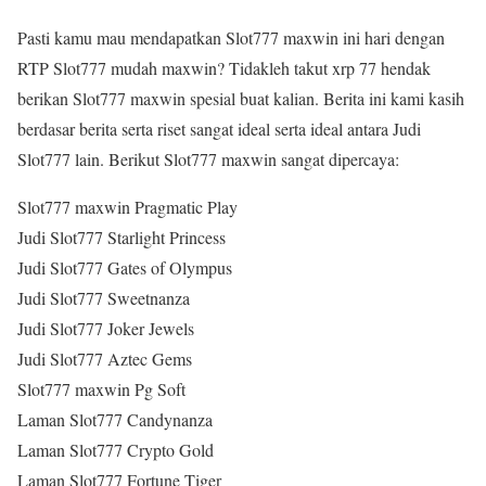
Pasti kamu mau mendapatkan Slot777 maxwin ini hari dengan
RTP Slot777 mudah maxwin? Tidakleh takut xrp 77 hendak
berikan Slot777 maxwin spesial buat kalian. Berita ini kami kasih
berdasar berita serta riset sangat ideal serta ideal antara Judi
Slot777 lain. Berikut Slot777 maxwin sangat dipercaya:
Slot777 maxwin Pragmatic Play
Judi Slot777 Starlight Princess
Judi Slot777 Gates of Olympus
Judi Slot777 Sweetnanza
Judi Slot777 Joker Jewels
Judi Slot777 Aztec Gems
Slot777 maxwin Pg Soft
Laman Slot777 Candynanza
Laman Slot777 Crypto Gold
Laman Slot777 Fortune Tiger