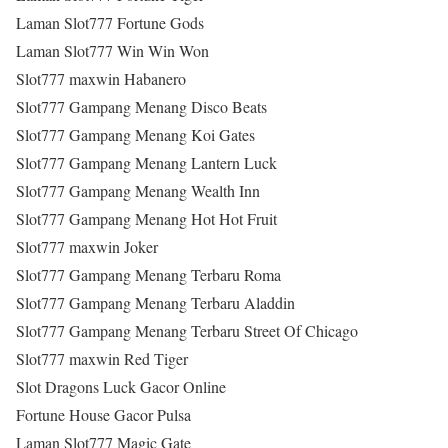
Laman Slot777 Fortune Gods
Laman Slot777 Win Win Won
Slot777 maxwin Habanero
Slot777 Gampang Menang Disco Beats
Slot777 Gampang Menang Koi Gates
Slot777 Gampang Menang Lantern Luck
Slot777 Gampang Menang Wealth Inn
Slot777 Gampang Menang Hot Hot Fruit
Slot777 maxwin Joker
Slot777 Gampang Menang Terbaru Roma
Slot777 Gampang Menang Terbaru Aladdin
Slot777 Gampang Menang Terbaru Street Of Chicago
Slot777 maxwin Red Tiger
Slot Dragons Luck Gacor Online
Fortune House Gacor Pulsa
Laman Slot777 Magic Gate